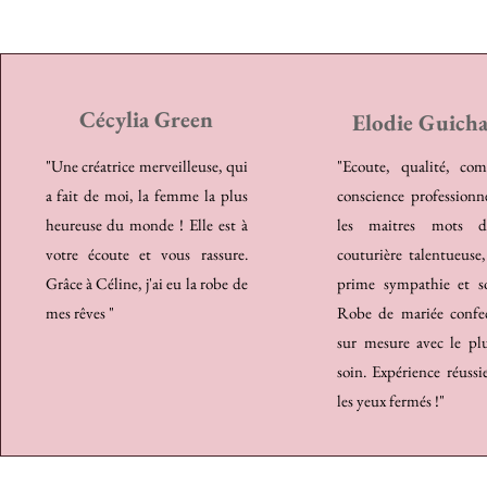
Cécylia Green
Elodie Guich
"Une créatrice merveilleuse, qui
"Ecoute, qualité, com
a fait de moi, la femme la plus
conscience professionn
heureuse du monde ! Elle est à
les maitres mots d
votre écoute et vous rassure.
couturière talentueuse
Grâce à Céline, j'ai eu la robe de
prime sympathie et so
mes rêves "
Robe de mariée confe
sur mesure avec le pl
soin. Expérience réussie
les yeux fermés !"