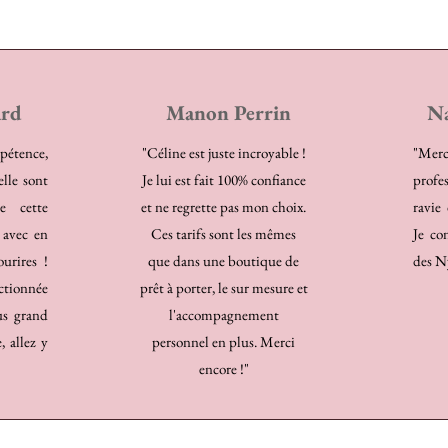
ard
Manon Perrin
Na
pétence,
"Céline est juste incroyable !
"Mer
elle sont
Je lui est fait 100% confiance
profe
e cette
et ne regrette pas mon choix.
ravie
, avec en
Ces tarifs sont les mêmes
Je co
urires !
que dans une boutique de
des 
ctionnée
prêt à porter, le sur mesure et
us grand
l'accompagnement
, allez y
personnel en plus. Merci
encore !"